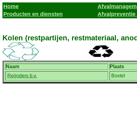
Home
Afvalmanageme
Producten en diensten
Afvalpreventie 
Kolen (restpartijen, restmateriaal, ano
Naam
Plaats
Reijnders b.v.
Boxtel