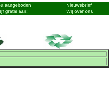
t & aangeboden
Nieuwsbrief
jf gratis aan!
Wij over ons