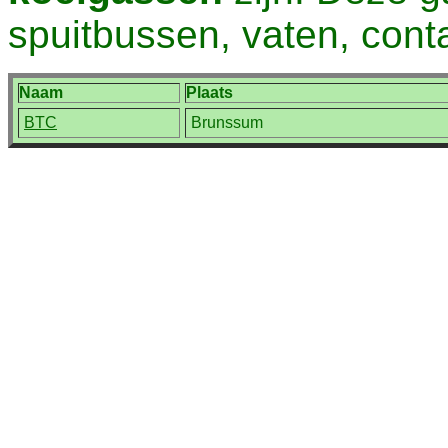
spuitbussen, vaten, conta
Naam
Plaats
BTC
Brunssum