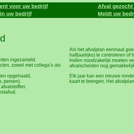
nt voor uw bedrijf
Afval gezoch
in uw bedrijf
Meldt uw bedri
ud
Als het afvalplan eenmaal goed
halfjaarlijks) te controleren of
worden ingezameld.
Indien noodzakelijk moeten ve
cten, zowel met collega’s als
afvalscheiden nog gemakkelij
den opgehaald.
Elk jaar kan een nieuwe rond
, persen).
kaart te brengen. Het afvalpl
afvalstoffen.
stafval.