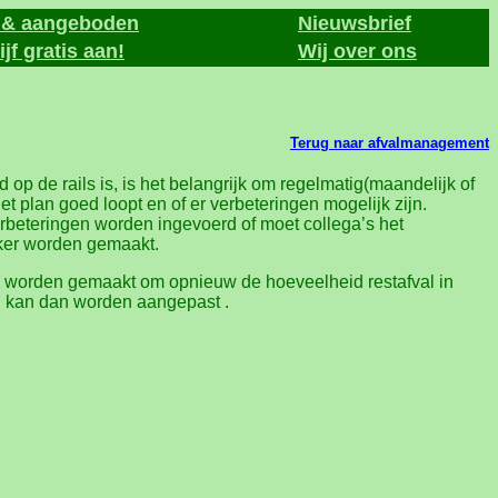
t & aangeboden
Nieuwsbrief
jf gratis aan!
Wij over ons
Terug naar afvalmanagement
 op de rails is, is het belangrijk om regelmatig(maandelijk of
 het plan goed loopt en of er verbeteringen mogelijk zijn.
rbeteringen worden ingevoerd of moet collega’s het
ker worden gemaakt.
e worden gemaakt om opnieuw de hoeveelheid restafval in
an kan dan worden aangepast .