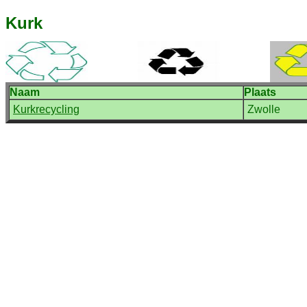
Kurk
Naam
Plaats
Kurkrecycling
Zwolle