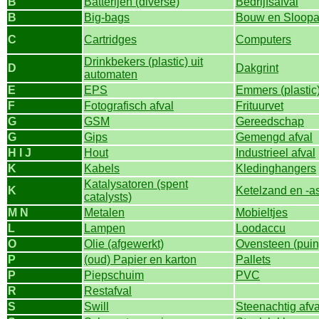
B
Batterijen (diverse)
Bedrijfsafval
B
Big-bags
Bouw en Sloopa
C
Cartridges
Computers
Drinkbekers (plastic) uit
D
Dakgrint
automaten
E
EPS
Emmers (plastic
F
Fotografisch afval
Frituurvet
G
GSM
Gereedschap
G
Gips
Gemengd afval
H I J
Hout
Industrieel afval
K
Kabels
Kledinghangers
Katalysatoren (spent
K
Ketelzand en -a
catalysts)
M N
Metalen
Mobieltjes
L
Lampen
Loodaccu
O
Olie (afgewerkt)
Ovensteen (puin
P
(oud) Papier en karton
Pallets
P
Piepschuim
PVC
R
Restafval
S
Swill
Steenachtig afva