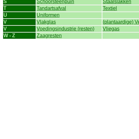
S
Schoorsteenpuin
Staalslakken
T
Tandartsafval
Textiel
U
Uniformen
V
Vlakglas
(plantaardige) V
V
Voedingsindustrie (resten)
Vliegas
W - Z
Zaagresten